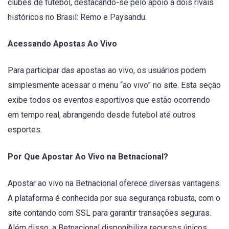
clubes de futebol, destacando-se pelo apoio a dois rivais
históricos no Brasil: Remo e Paysandu.
Acessando Apostas Ao Vivo
Para participar das apostas ao vivo, os usuários podem
simplesmente acessar o menu “ao vivo” no site. Esta seção
exibe todos os eventos esportivos que estão ocorrendo
em tempo real, abrangendo desde futebol até outros
esportes.
Por Que Apostar Ao Vivo na Betnacional?
Apostar ao vivo na Betnacional oferece diversas vantagens.
A plataforma é conhecida por sua segurança robusta, com o
site contando com SSL para garantir transações seguras.
Além disso, a Betnacional disponibiliza recursos únicos