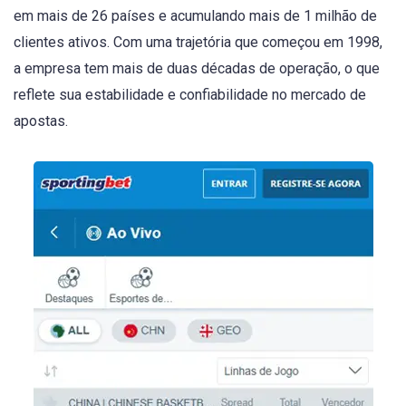
em mais de 26 países e acumulando mais de 1 milhão de
clientes ativos. Com uma trajetória que começou em 1998,
a empresa tem mais de duas décadas de operação, o que
reflete sua estabilidade e confiabilidade no mercado de
apostas.