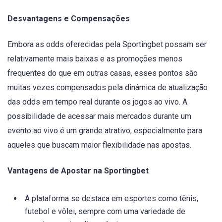
Desvantagens e Compensações
Embora as odds oferecidas pela Sportingbet possam ser
relativamente mais baixas e as promoções menos
frequentes do que em outras casas, esses pontos são
muitas vezes compensados pela dinâmica de atualização
das odds em tempo real durante os jogos ao vivo. A
possibilidade de acessar mais mercados durante um
evento ao vivo é um grande atrativo, especialmente para
aqueles que buscam maior flexibilidade nas apostas.
Vantagens de Apostar na Sportingbet
A plataforma se destaca em esportes como tênis,
futebol e vôlei, sempre com uma variedade de