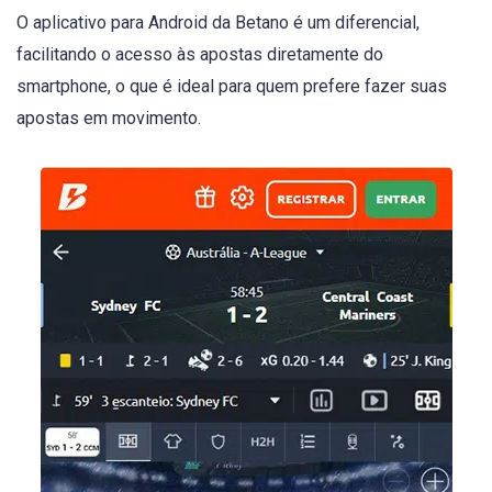
O aplicativo para Android da Betano é um diferencial,
facilitando o acesso às apostas diretamente do
smartphone, o que é ideal para quem prefere fazer suas
apostas em movimento.