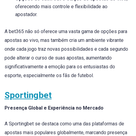
oferecendo mais controle e flexibilidade ao
apostador.
A bet365 não só oferece uma vasta gama de opções para
apostas ao vivo, mas também cria um ambiente vibrante
onde cada jogo traz novas possibilidades e cada segundo
pode alterar o curso de suas apostas, aumentando
significativamente a emoção para os entusiastas do
esporte, especialmente os fãs de futebol.
Sportingbet
Presença Global e Experiência no Mercado
A Sportingbet se destaca como uma das plataformas de
apostas mais populares globalmente, marcando presença