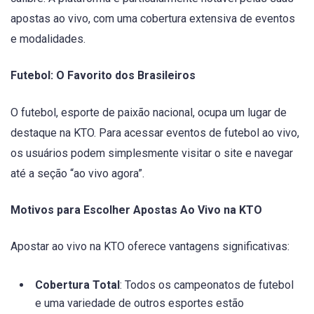
apostas ao vivo, com uma cobertura extensiva de eventos
e modalidades.
Futebol: O Favorito dos Brasileiros
O futebol, esporte de paixão nacional, ocupa um lugar de
destaque na KTO. Para acessar eventos de futebol ao vivo,
os usuários podem simplesmente visitar o site e navegar
até a seção “ao vivo agora”.
Motivos para Escolher Apostas Ao Vivo na KTO
Apostar ao vivo na KTO oferece vantagens significativas:
Cobertura Total
: Todos os campeonatos de futebol
e uma variedade de outros esportes estão