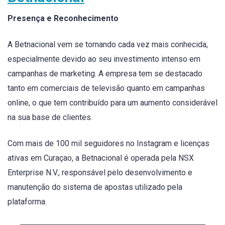
Presença e Reconhecimento
A Betnacional vem se tornando cada vez mais conhecida,
especialmente devido ao seu investimento intenso em
campanhas de marketing. A empresa tem se destacado
tanto em comerciais de televisão quanto em campanhas
online, o que tem contribuído para um aumento considerável
na sua base de clientes.
Com mais de 100 mil seguidores no Instagram e licenças
ativas em Curaçao, a Betnacional é operada pela NSX
Enterprise N.V., responsável pelo desenvolvimento e
manutenção do sistema de apostas utilizado pela
plataforma.