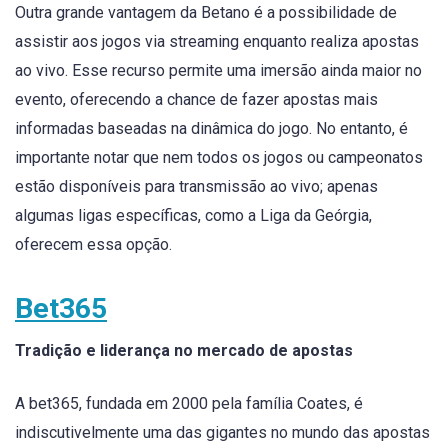
Outra grande vantagem da Betano é a possibilidade de
assistir aos jogos via streaming enquanto realiza apostas
ao vivo. Esse recurso permite uma imersão ainda maior no
evento, oferecendo a chance de fazer apostas mais
informadas baseadas na dinâmica do jogo. No entanto, é
importante notar que nem todos os jogos ou campeonatos
estão disponíveis para transmissão ao vivo; apenas
algumas ligas específicas, como a Liga da Geórgia,
oferecem essa opção.
Bet365
Tradição e liderança no mercado de apostas
A bet365, fundada em 2000 pela família Coates, é
indiscutivelmente uma das gigantes no mundo das apostas