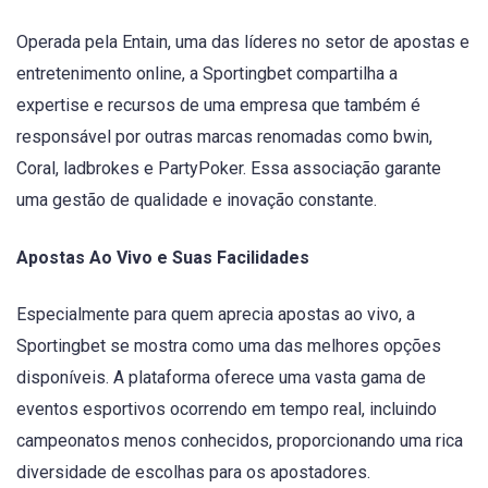
Operada pela Entain, uma das líderes no setor de apostas e
entretenimento online, a Sportingbet compartilha a
expertise e recursos de uma empresa que também é
responsável por outras marcas renomadas como bwin,
Coral, ladbrokes e PartyPoker. Essa associação garante
uma gestão de qualidade e inovação constante.
Apostas Ao Vivo e Suas Facilidades
Especialmente para quem aprecia apostas ao vivo, a
Sportingbet se mostra como uma das melhores opções
disponíveis. A plataforma oferece uma vasta gama de
eventos esportivos ocorrendo em tempo real, incluindo
campeonatos menos conhecidos, proporcionando uma rica
diversidade de escolhas para os apostadores.