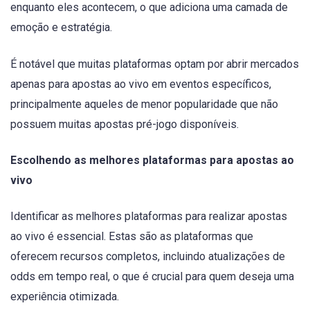
enquanto eles acontecem, o que adiciona uma camada de
emoção e estratégia.
É notável que muitas plataformas optam por abrir mercados
apenas para apostas ao vivo em eventos específicos,
principalmente aqueles de menor popularidade que não
possuem muitas apostas pré-jogo disponíveis.
Escolhendo as melhores plataformas para apostas ao
vivo
Identificar as melhores plataformas para realizar apostas
ao vivo é essencial. Estas são as plataformas que
oferecem recursos completos, incluindo atualizações de
odds em tempo real, o que é crucial para quem deseja uma
experiência otimizada.