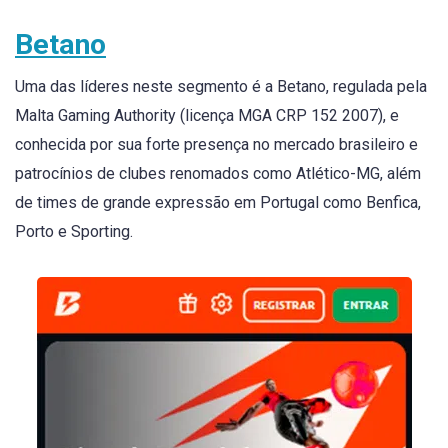
Betano
Uma das líderes neste segmento é a Betano, regulada pela
Malta Gaming Authority (licença MGA CRP 152 2007), e
conhecida por sua forte presença no mercado brasileiro e
patrocínios de clubes renomados como Atlético-MG, além
de times de grande expressão em Portugal como Benfica,
Porto e Sporting.