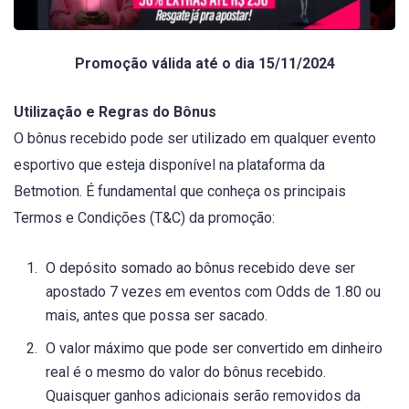
Promoção válida até o dia 15/11/2024
Utilização e Regras do Bônus
O bônus recebido pode ser utilizado em qualquer evento
esportivo que esteja disponível na plataforma da
Betmotion. É fundamental que conheça os principais
Termos e Condições (T&C) da promoção:
O depósito somado ao bônus recebido deve ser
apostado 7 vezes em eventos com Odds de 1.80 ou
mais, antes que possa ser sacado.
O valor máximo que pode ser convertido em dinheiro
real é o mesmo do valor do bônus recebido.
Quaisquer ganhos adicionais serão removidos da