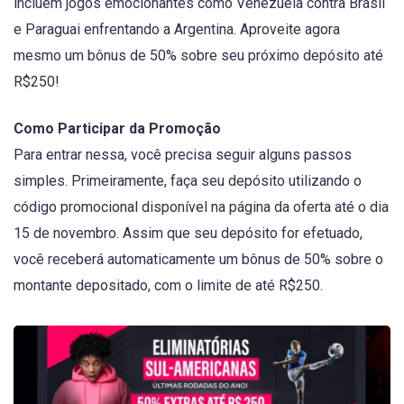
incluem jogos emocionantes como Venezuela contra Brasil
e Paraguai enfrentando a Argentina. Aproveite agora
mesmo um bônus de 50% sobre seu próximo depósito até
R$250!
Como Participar da Promoção
Para entrar nessa, você precisa seguir alguns passos
simples. Primeiramente, faça seu depósito utilizando o
código promocional disponível na página da oferta até o dia
15 de novembro. Assim que seu depósito for efetuado,
você receberá automaticamente um bônus de 50% sobre o
montante depositado, com o limite de até R$250.