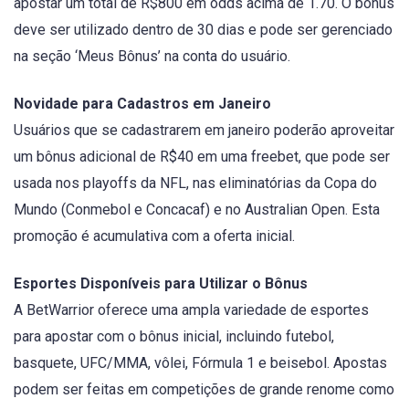
apostar um total de R$800 em odds acima de 1.70. O bônus
deve ser utilizado dentro de 30 dias e pode ser gerenciado
na seção ‘Meus Bônus’ na conta do usuário.
Novidade para Cadastros em Janeiro
Usuários que se cadastrarem em janeiro poderão aproveitar
um bônus adicional de R$40 em uma freebet, que pode ser
usada nos playoffs da NFL, nas eliminatórias da Copa do
Mundo (Conmebol e Concacaf) e no Australian Open. Esta
promoção é acumulativa com a oferta inicial.
Esportes Disponíveis para Utilizar o Bônus
A BetWarrior oferece uma ampla variedade de esportes
para apostar com o bônus inicial, incluindo futebol,
basquete, UFC/MMA, vôlei, Fórmula 1 e beisebol. Apostas
podem ser feitas em competições de grande renome como