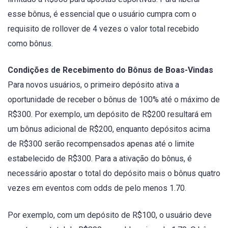
esse bônus, é essencial que o usuário cumpra com o
requisito de rollover de 4 vezes o valor total recebido
como bônus.
Condições de Recebimento do Bônus de Boas-Vindas
Para novos usuários, o primeiro depósito ativa a
oportunidade de receber o bônus de 100% até o máximo de
R$300. Por exemplo, um depósito de R$200 resultará em
um bônus adicional de R$200, enquanto depósitos acima
de R$300 serão recompensados apenas até o limite
estabelecido de R$300. Para a ativação do bônus, é
necessário apostar o total do depósito mais o bônus quatro
vezes em eventos com odds de pelo menos 1.70.
Por exemplo, com um depósito de R$100, o usuário deve