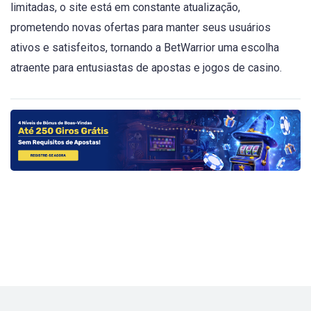
limitadas, o site está em constante atualização,
prometendo novas ofertas para manter seus usuários
ativos e satisfeitos, tornando a BetWarrior uma escolha
atraente para entusiastas de apostas e jogos de casino.