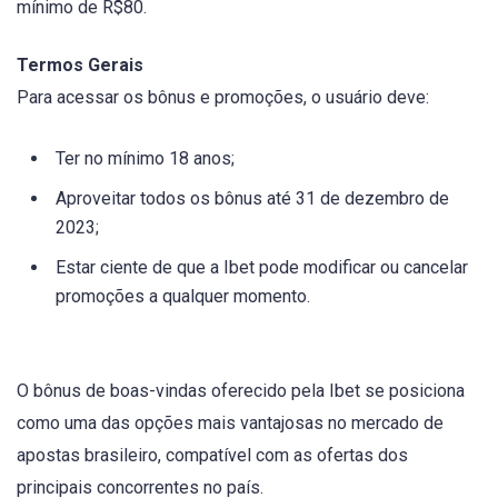
mínimo de R$80.
Termos Gerais
Para acessar os bônus e promoções, o usuário deve:
Ter no mínimo 18 anos;
Aproveitar todos os bônus até 31 de dezembro de
2023;
Estar ciente de que a Ibet pode modificar ou cancelar
promoções a qualquer momento.
O bônus de boas-vindas oferecido pela Ibet se posiciona
como uma das opções mais vantajosas no mercado de
apostas brasileiro, compatível com as ofertas dos
principais concorrentes no país.