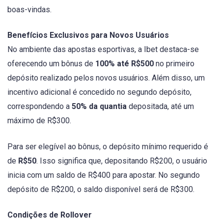
boas-vindas.
Benefícios Exclusivos para Novos Usuários
No ambiente das apostas esportivas, a Ibet destaca-se
oferecendo um bônus de
100% até R$500
no primeiro
depósito realizado pelos novos usuários. Além disso, um
incentivo adicional é concedido no segundo depósito,
correspondendo a
50% da quantia
depositada, até um
máximo de R$300.
Para ser elegível ao bônus, o depósito mínimo requerido é
de
R$50
. Isso significa que, depositando R$200, o usuário
inicia com um saldo de R$400 para apostar. No segundo
depósito de R$200, o saldo disponível será de R$300.
Condições de Rollover