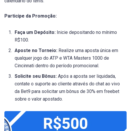
calendário do tênis.
Participe da Promoção:
Faça um Depósito:
Inicie depositando no mínimo
R$100.
Aposte no Torneio:
Realize uma aposta única em
qualquer jogo do ATP e WTA Masters 1000 de
Cincinnati dentro do período promocional.
Solicite seu Bônus:
Após a aposta ser liquidada,
contate o suporte ao cliente através do chat ao vivo
da Bet9 para solicitar um bônus de 30% em freebet
sobre o valor apostado.