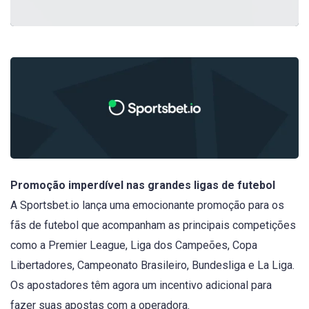
Promoção imperdível nas grandes ligas de futebol
A Sportsbet.io lança uma emocionante promoção para os
fãs de futebol que acompanham as principais competições
como a Premier League, Liga dos Campeões, Copa
Libertadores, Campeonato Brasileiro, Bundesliga e La Liga.
Os apostadores têm agora um incentivo adicional para
fazer suas apostas com a operadora.