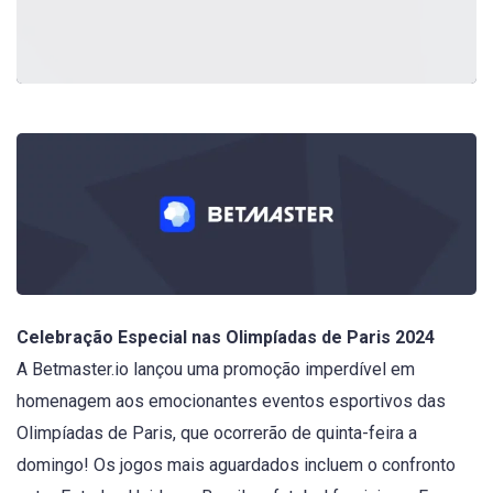
Celebração Especial nas Olimpíadas de Paris 2024
A Betmaster.io lançou uma promoção imperdível em
homenagem aos emocionantes eventos esportivos das
Olimpíadas de Paris, que ocorrerão de quinta-feira a
domingo! Os jogos mais aguardados incluem o confronto