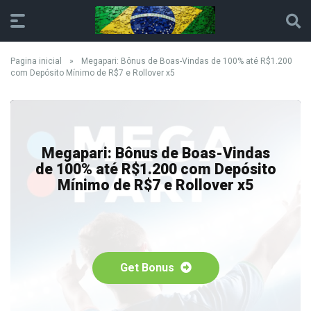
Pagina inicial
»
Megapari: Bônus de Boas-Vindas de 100% até R$1.200
com Depósito Mínimo de R$7 e Rollover x5
Megapari: Bônus de Boas-Vindas
de 100% até R$1.200 com Depósito
Mínimo de R$7 e Rollover x5
Get Bonus