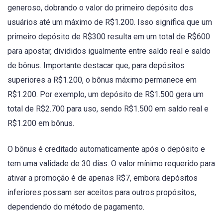
generoso, dobrando o valor do primeiro depósito dos
usuários até um máximo de R$1.200. Isso significa que um
primeiro depósito de R$300 resulta em um total de R$600
para apostar, divididos igualmente entre saldo real e saldo
de bônus. Importante destacar que, para depósitos
superiores a R$1.200, o bônus máximo permanece em
R$1.200. Por exemplo, um depósito de R$1.500 gera um
total de R$2.700 para uso, sendo R$1.500 em saldo real e
R$1.200 em bônus.
O bônus é creditado automaticamente após o depósito e
tem uma validade de 30 dias. O valor mínimo requerido para
ativar a promoção é de apenas R$7, embora depósitos
inferiores possam ser aceitos para outros propósitos,
dependendo do método de pagamento.