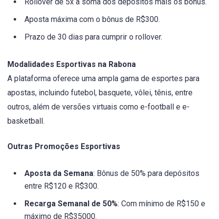
Rollover de 5x a soma dos depósitos mais os bônus.
Aposta máxima com o bônus de R$300.
Prazo de 30 dias para cumprir o rollover.
Modalidades Esportivas na Rabona
A plataforma oferece uma ampla gama de esportes para
apostas, incluindo futebol, basquete, vôlei, tênis, entre
outros, além de versões virtuais como e-football e e-
basketball.
Outras Promoções Esportivas
Aposta da Semana
: Bônus de 50% para depósitos
entre R$120 e R$300.
Recarga Semanal de 50%
: Com mínimo de R$150 e
máximo de R$35000.