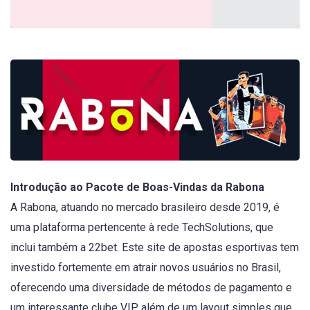
Introdução ao Pacote de Boas-Vindas da Rabona
A Rabona, atuando no mercado brasileiro desde 2019, é
uma plataforma pertencente à rede TechSolutions, que
inclui também a 22bet. Este site de apostas esportivas tem
investido fortemente em atrair novos usuários no Brasil,
oferecendo uma diversidade de métodos de pagamento e
um interessante clube VIP, além de um layout simples que