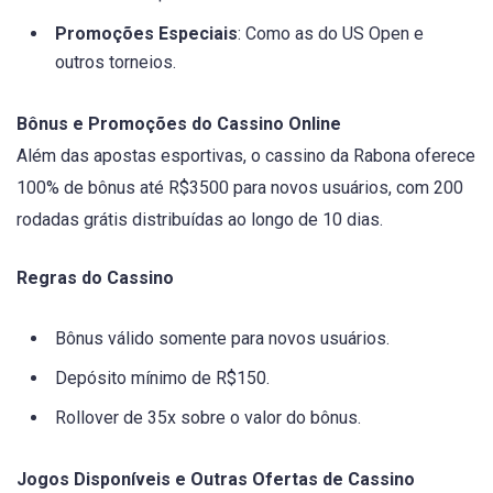
Promoções Especiais
: Como as do US Open e
outros torneios.
Bônus e Promoções do Cassino Online
Além das apostas esportivas, o cassino da Rabona oferece
100% de bônus até R$3500 para novos usuários, com 200
rodadas grátis distribuídas ao longo de 10 dias.
Regras do Cassino
Bônus válido somente para novos usuários.
Depósito mínimo de R$150.
Rollover de 35x sobre o valor do bônus.
Jogos Disponíveis e Outras Ofertas de Cassino