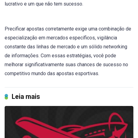
lucrativo e um que não tem sucesso.
Precificar apostas corretamente exige uma combinação de
especialização em mercados específicos, vigilância
constante das linhas de mercado e um sólido networking
de informações. Com essas estratégias, você pode
melhorar significativamente suas chances de sucesso no
competitivo mundo das apostas esportivas.
Leia mais