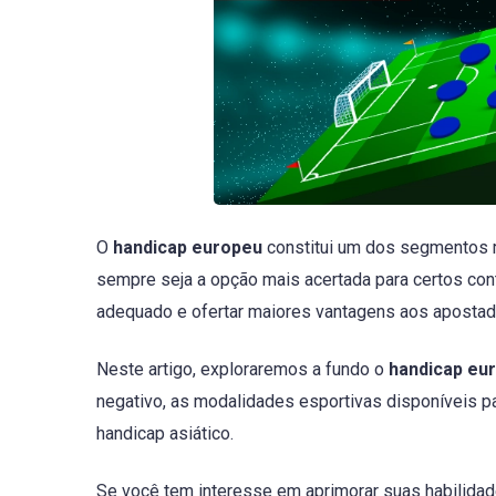
O
handicap europeu
constitui um dos segmentos m
sempre seja a opção mais acertada para certos con
adequado e ofertar maiores vantagens aos apostad
Neste artigo, exploraremos a fundo o
handicap eu
negativo, as modalidades esportivas disponíveis p
handicap asiático.
Se você tem interesse em aprimorar suas habilida