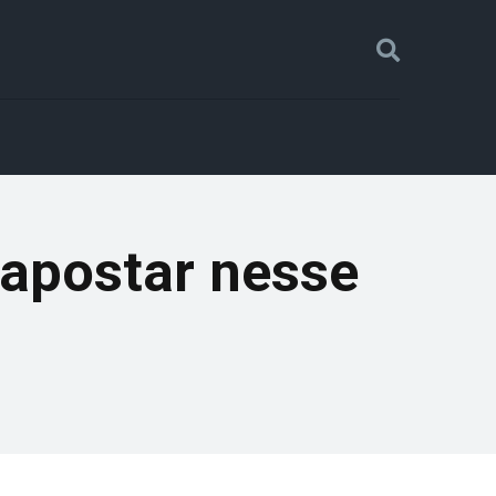
 apostar nesse