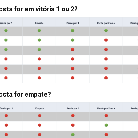
sta for em vitória 1 ou 2?
osta for empate?