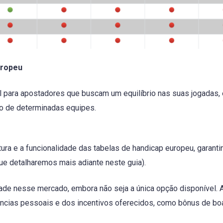
uropeu
 para apostadores que buscam um equilíbrio nas suas jogadas, 
o de determinadas equipes.
ura e a funcionalidade das tabelas de handicap europeu, garant
ue detalharemos mais adiante neste guia).
dade nesse mercado, embora não seja a única opção disponível. 
ncias pessoais e dos incentivos oferecidos, como bônus de bo