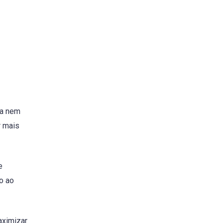
ra nem
r mais
e
o ao
aximizar