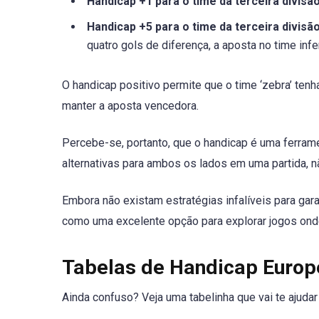
Handicap +1 para o time da terceira divisã
Handicap +5 para o time da terceira divisã
quatro gols de diferença, a aposta no time infer
O handicap positivo permite que o time ‘zebra’ ten
manter a aposta vencedora.
Percebe-se, portanto, que o handicap é uma ferrame
alternativas para ambos os lados em uma partida, 
Embora não existam estratégias infalíveis para ga
como uma excelente opção para explorar jogos onde
Tabelas de Handicap Europ
Ainda confuso? Veja uma tabelinha que vai te ajuda