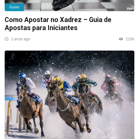
Guias
Como Apostar no Xadrez – Guia de
Apostas para Iniciantes
2 anos ago
2206