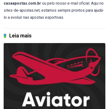
casaapostas.com.br
ou pelo nosso e-mail oficial. Aqui no
sites-de-apostas.net, estamos sempre prontos para ajudá-
lo a evoluir nas apostas esportivas.
Leia mais