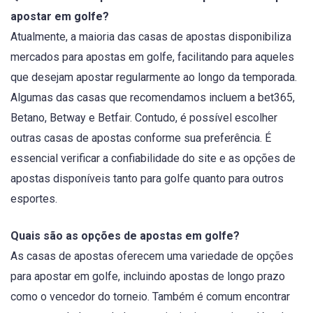
apostar em golfe?
Atualmente, a maioria das casas de apostas disponibiliza
mercados para apostas em golfe, facilitando para aqueles
que desejam apostar regularmente ao longo da temporada.
Algumas das casas que recomendamos incluem a bet365,
Betano, Betway e Betfair. Contudo, é possível escolher
outras casas de apostas conforme sua preferência. É
essencial verificar a confiabilidade do site e as opções de
apostas disponíveis tanto para golfe quanto para outros
esportes.
Quais são as opções de apostas em golfe?
As casas de apostas oferecem uma variedade de opções
para apostar em golfe, incluindo apostas de longo prazo
como o vencedor do torneio. Também é comum encontrar