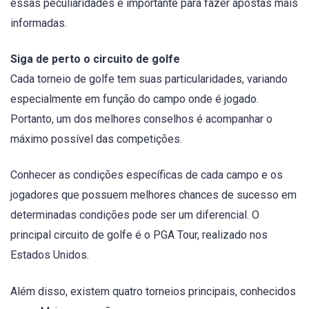
essas peculiaridades é importante para fazer apostas mais
informadas.
Siga de perto o circuito de golfe
Cada torneio de golfe tem suas particularidades, variando
especialmente em função do campo onde é jogado.
Portanto, um dos melhores conselhos é acompanhar o
máximo possível das competições.
Conhecer as condições específicas de cada campo e os
jogadores que possuem melhores chances de sucesso em
determinadas condições pode ser um diferencial. O
principal circuito de golfe é o PGA Tour, realizado nos
Estados Unidos.
Além disso, existem quatro torneios principais, conhecidos