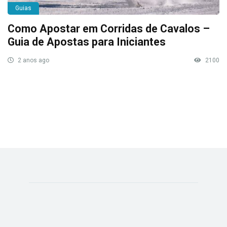
Guias
Como Apostar em Corridas de Cavalos –
Guia de Apostas para Iniciantes
2 anos ago
2100