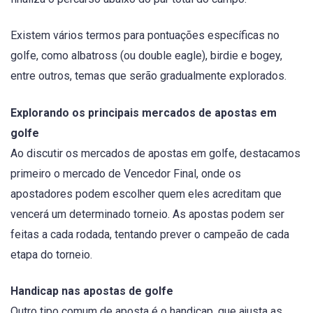
Existem vários termos para pontuações específicas no
golfe, como albatross (ou double eagle), birdie e bogey,
entre outros, temas que serão gradualmente explorados.
Explorando os principais mercados de apostas em
golfe
Ao discutir os mercados de apostas em golfe, destacamos
primeiro o mercado de Vencedor Final, onde os
apostadores podem escolher quem eles acreditam que
vencerá um determinado torneio. As apostas podem ser
feitas a cada rodada, tentando prever o campeão de cada
etapa do torneio.
Handicap nas apostas de golfe
Outro tipo comum de aposta é o handicap, que ajusta as