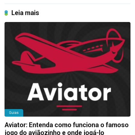
Leia mais
Guias
Aviator: Entenda como funciona o famoso
jogo do aviãozinho e onde jogá-lo