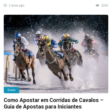
2 anos ago
2202
Guias
Como Apostar em Corridas de Cavalos –
Guia de Apostas para Iniciantes