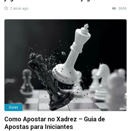
2 anos ago
3606
Guias
Como Apostar no Xadrez – Guia de
Apostas para Iniciantes