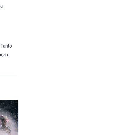
da
 Tanto
nça e