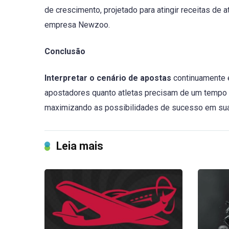
de crescimento, projetado para atingir receitas de
empresa Newzoo.
Conclusão
Interpretar o cenário de apostas
continuamente é
apostadores quanto atletas precisam de um tempo p
maximizando as possibilidades de sucesso em su
Leia mais