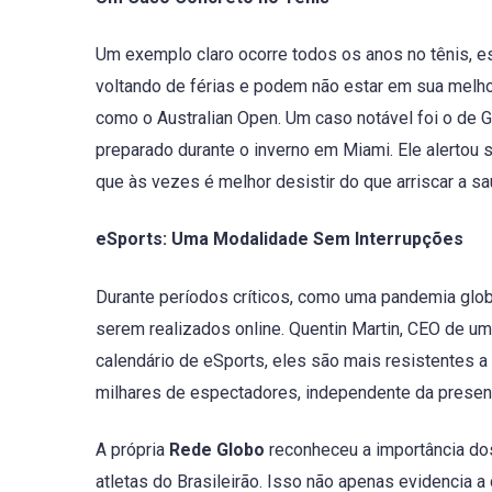
Um exemplo claro ocorre todos os anos no tênis, e
voltando de férias e podem não estar em sua melhor 
como o Australian Open. Um caso notável foi o de G
preparado durante o inverno em Miami. Ele alertou
que às vezes é melhor desistir do que arriscar a sa
eSports: Uma Modalidade Sem Interrupções
Durante períodos críticos, como uma pandemia glob
serem realizados online. Quentin Martin, CEO de um
calendário de eSports, eles são mais resistentes a
milhares de espectadores, independente da presenç
A própria
Rede Globo
reconheceu a importância dos
atletas do Brasileirão. Isso não apenas evidencia