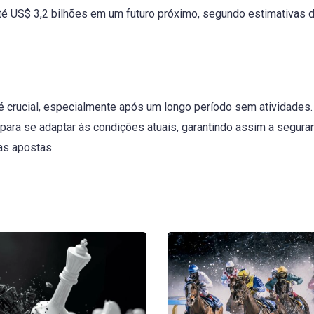
 até US$ 3,2 bilhões em um futuro próximo, segundo estimativas 
 crucial, especialmente após um longo período sem atividades.
ara se adaptar às condições atuais, garantindo assim a segura
as apostas.