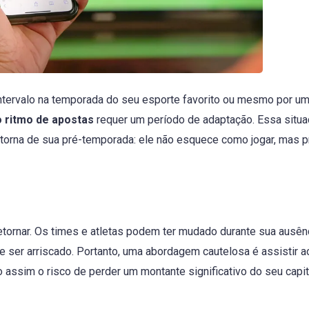
intervalo na temporada do seu esporte favorito ou mesmo por u
o ritmo de apostas
requer um período de adaptação. Essa situ
torna de sua pré-temporada: ele não esquece como jogar, mas p
etornar. Os times e atletas podem ter mudado durante sua ausênc
 ser arriscado. Portanto, uma abordagem cautelosa é assistir a
o assim o risco de perder um montante significativo do seu capit