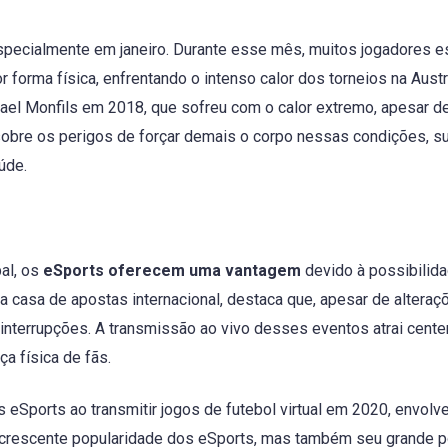
specialmente em janeiro. Durante esse mês, muitos jogadores e
forma física, enfrentando o intenso calor dos torneios na Austrá
ael Monfils em 2018, que sofreu com o calor extremo, apesar de
 sobre os perigos de forçar demais o corpo nessas condições, s
úde.
al, os
eSports oferecem uma vantagem
devido à possibilid
a casa de apostas internacional, destaca que, apesar de alteraç
 interrupções. A transmissão ao vivo desses eventos atrai cent
a física de fãs.
 eSports ao transmitir jogos de futebol virtual em 2020, envolv
 a crescente popularidade dos eSports, mas também seu grande p