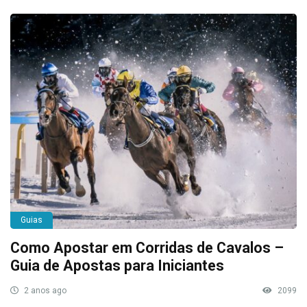
Guias
Como Apostar em Corridas de Cavalos –
Guia de Apostas para Iniciantes
2 anos ago
2099