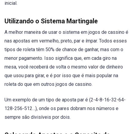
inicial.
Utilizando o Sistema Martingale
A melhor maneira de usar o sistema em jogos de cassino é
nas apostas em vermelho, preto, par e ímpar. Todos esses
tipos de roleta têm 50% de chance de ganhar, mas com o
menor pagamento. Isso significa que, em cada giro na
mesa, você receberá de volta o mesmo valor de dinheiro
que usou para girar, e é por isso que é mais popular na
roleta do que em outros jogos de cassino.
Um exemplo de um tipo de aposta par é (2-4-8-16-32-64-
128-256-512…), onde os pares dobram nos números e
sempre são divisíveis por dois.