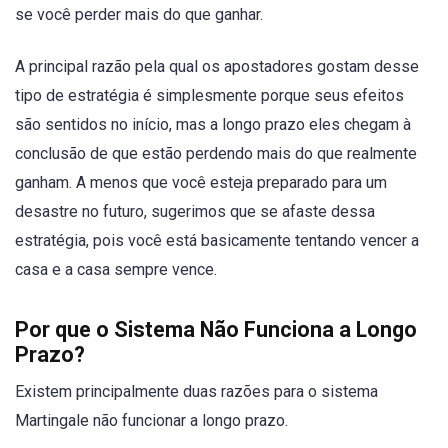
se você perder mais do que ganhar.
A principal razão pela qual os apostadores gostam desse
tipo de estratégia é simplesmente porque seus efeitos
são sentidos no início, mas a longo prazo eles chegam à
conclusão de que estão perdendo mais do que realmente
ganham. A menos que você esteja preparado para um
desastre no futuro, sugerimos que se afaste dessa
estratégia, pois você está basicamente tentando vencer a
casa e a casa sempre vence.
Por que o Sistema Não Funciona a Longo
Prazo?
Existem principalmente duas razões para o sistema
Martingale não funcionar a longo prazo.