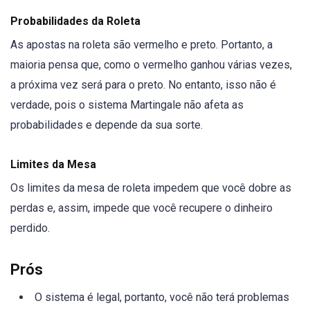
Probabilidades da Roleta
As apostas na roleta são vermelho e preto. Portanto, a
maioria pensa que, como o vermelho ganhou várias vezes,
a próxima vez será para o preto. No entanto, isso não é
verdade, pois o sistema Martingale não afeta as
probabilidades e depende da sua sorte.
Limites da Mesa
Os limites da mesa de roleta impedem que você dobre as
perdas e, assim, impede que você recupere o dinheiro
perdido.
Prós
O sistema é legal, portanto, você não terá problemas