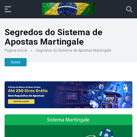
Segredos do Sistema de
Apostas Martingale
Pagina inicial
»
Segredos do Sistema de Apostas Martingale
Guias